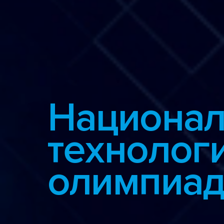
Национал
технолог
олимпиад