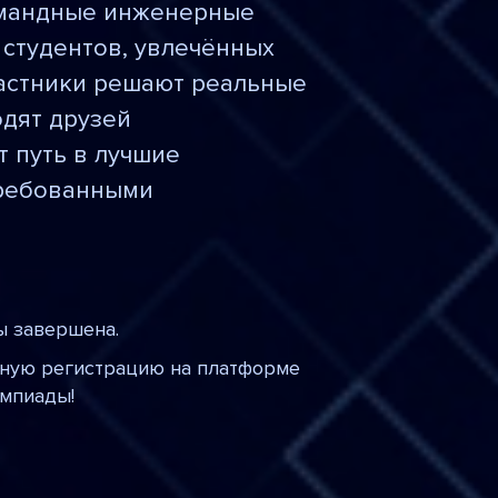
омандные инженерные
студентов, увлечённых
частники решают реальные
одят друзей
 путь в лучшие
требованными
ы завершена.
ьную регистрацию на платформе
импиады!