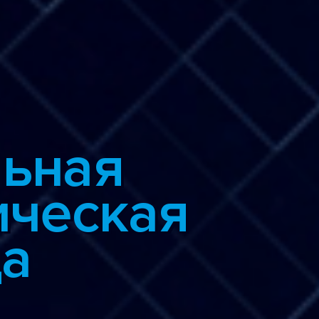
ьная
ическая
а